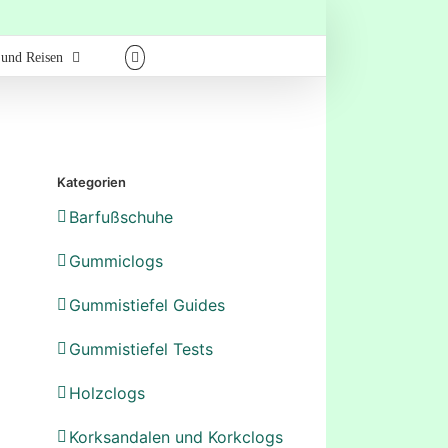
 und Reisen
Kategorien
Barfußschuhe
Gummiclogs
Gummistiefel Guides
Gummistiefel Tests
Holzclogs
Korksandalen und Korkclogs