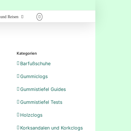
 und Reisen
Kategorien
Barfußschuhe
Gummiclogs
Gummistiefel Guides
Gummistiefel Tests
Holzclogs
Korksandalen und Korkclogs