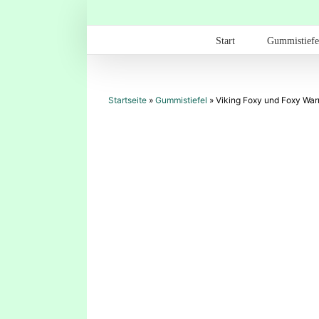
Zum
Inhalt
springen
Start
Gummistiefe
Startseite
»
Gummistiefel
»
Viking Foxy und Foxy Warm