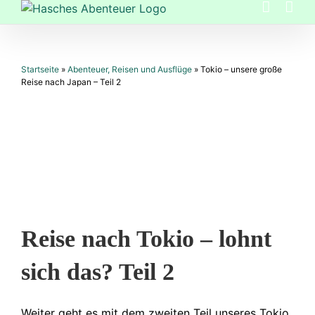
Zum
Inhalt
springen
Startseite
»
Abenteuer, Reisen und Ausflüge
»
Tokio – unsere große
Reise nach Japan – Teil 2
Reise nach Tokio – lohnt
sich das? Teil 2
Weiter geht es mit dem zweiten Teil unseres Tokio