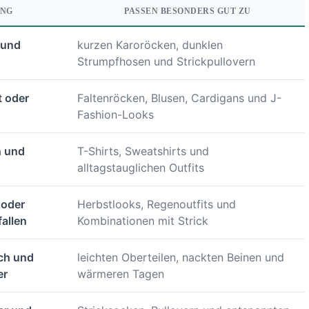
UNG
PASSEN BESONDERS GUT ZU
 und
kurzen Karoröcken, dunklen
Strumpfhosen und Strickpullovern
t oder
Faltenröcken, Blusen, Cardigans und J-
Fashion-Looks
h und
T-Shirts, Sweatshirts und
alltagstauglichen Outfits
 oder
Herbstlooks, Regenoutfits und
allen
Kombinationen mit Strick
ich und
leichten Oberteilen, nackten Beinen und
er
wärmeren Tagen