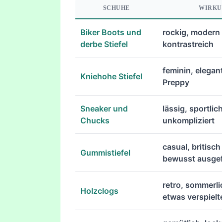
SCHUHE
WIRK
Biker Boots und
rockig, modern
derbe Stiefel
kontrastreich
feminin, elegan
Kniehohe Stiefel
Preppy
Sneaker und
lässig, sportlic
Chucks
unkompliziert
casual, britisch
Gummistiefel
bewusst ausgef
retro, sommerl
Holzclogs
etwas verspielt