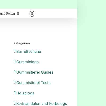
 und Reisen
Kategorien
Barfußschuhe
Gummiclogs
Gummistiefel Guides
Gummistiefel Tests
Holzclogs
Korksandalen und Korkclogs