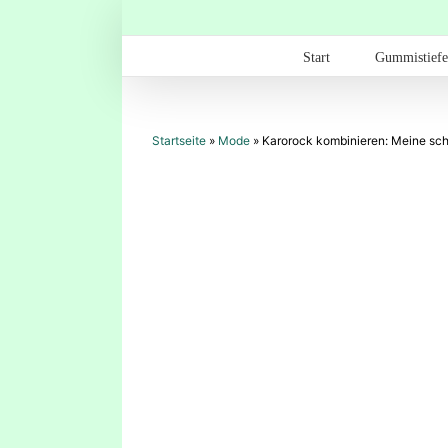
Zum
Inhalt
springen
Start
Gummistiefe
Startseite
»
Mode
»
Karorock kombinieren: Meine sch